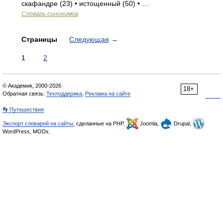
скафандре (23) • истощенный (50) • …
Словарь синонимов
Страницы
Следующая
→
1
2
© Академик, 2000-2026
18+
Обратная связь:
Техподдержка
,
Реклама на сайте
👣 Путешествия
Экспорт словарей на сайты
, сделанные на PHP,
Joomla,
Drupal,
WordPress, MODx.