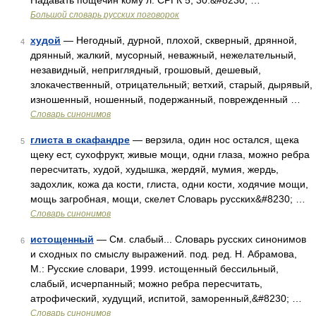
Надавать пощёчин кому л. СРГК 5, 30.&#8230; …
Большой словарь русских поговорок
худой
— Негодный, дурной, плохой, скверный, дрянной,
4
дрянный, жалкий, мусорный, неважный, нежелательный,
незавидный, неприглядный, грошовый, дешевый,
злокачественный, отрицательный; ветхий, старый, дырявый,
изношенный, ношенный, подержанный, поврежденный …
Словарь синонимов
глиста в скафандре
— верзила, один нос остался, щека
5
щеку ест, сухофрукт, живые мощи, одни глаза, можно ребра
пересчитать, худой, худышка, жердяй, мумия, жердь,
задохлик, кожа да кости, глиста, одни кости, ходячие мощи,
мощь загробная, мощи, скелет Словарь русских&#8230; …
Словарь синонимов
истощенный
— См. слабый... Словарь русских синонимов
6
и сходных по смыслу выражений. под. ред. Н. Абрамова,
М.: Русские словари, 1999. истощенный бессильный,
слабый, исчерпанный; можно ребра пересчитать,
атрофический, худущий, испитой, заморенный,&#8230; …
Словарь синонимов