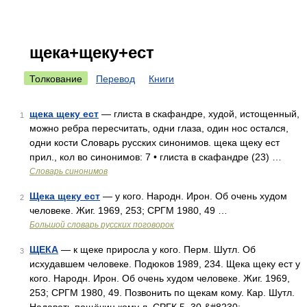
щека+щеку+ест
Толкование
Перевод
Книги
щека щеку ест
— глиста в скафандре, худой, истощенный,
1
можно ребра пересчитать, одни глаза, один нос остался,
одни кости Словарь русских синонимов. щека щеку ест
прил., кол во синонимов: 7 • глиста в скафандре (23) …
Словарь синонимов
Щека щеку ест
— у кого. Народн. Ирон. Об очень худом
2
человеке. Жиг. 1969, 253; СРГМ 1980, 49 …
Большой словарь русских поговорок
ЩЕКА
— к щеке приросла у кого. Перм. Шутл. Об
3
исхудавшем человеке. Подюков 1989, 234. Щека щеку ест у
кого. Народн. Ирон. Об очень худом человеке. Жиг. 1969,
253; СРГМ 1980, 49. Позвонить по щекам кому. Кар. Шутл.