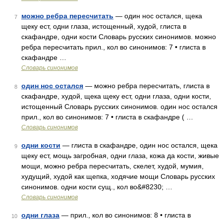
можно ребра пересчитать
— один нос остался, щека
7
щеку ест, одни глаза, истощенный, худой, глиста в
скафандре, одни кости Словарь русских синонимов. можно
ребра пересчитать прил., кол во синонимов: 7 • глиста в
скафандре …
Словарь синонимов
один нос остался
— можно ребра пересчитать, глиста в
8
скафандре, худой, щека щеку ест, одни глаза, одни кости,
истощенный Словарь русских синонимов. один нос остался
прил., кол во синонимов: 7 • глиста в скафандре ( …
Словарь синонимов
одни кости
— глиста в скафандре, один нос остался, щека
9
щеку ест, мощь загробная, одни глаза, кожа да кости, живые
мощи, можно ребра пересчитать, скелет, худой, мумия,
худущий, худой как щепка, ходячие мощи Словарь русских
синонимов. одни кости сущ., кол во&#8230; …
Словарь синонимов
одни глаза
— прил., кол во синонимов: 8 • глиста в
10